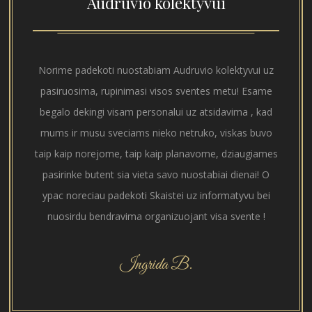
Audruvio kolektyvui
Norime padekoti nuostabiam Audruvio kolektyvui uz
pasiruosima, rupinimasi visos sventes metu! Esame
begalo dekingi visam personalui uz atsidavima , kad
mums ir musu sveciams nieko netruko, viskas buvo
taip kaip norejome, taip kaip planavome, dziaugiames
pasirinke butent sia vieta savo nuostabiai dienai! O
ypac noreciau padekoti Skaistei uz informatyvu bei
nuosirdu bendravima organizuojant visa svente !
Ingrida B.