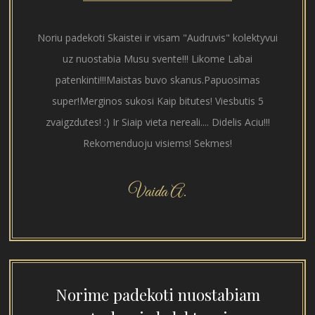
Noriu padekoti Skaistei ir visam "Audruvis" kolektyvui
uz nuostabia Musu svente!!! Likome Labai
patenkinti!!!Maistas buvo skanus.Papuosimas
super!Merginos sukosi Kaip bitutes! Viesbutis 5
zvaigzdutes! :) Ir Siaip vieta nereali.... Didelis Aciu!!!
Rekomenduoju visiems! Sekmes!
Vaida A.
Norime padekoti nuostabiam