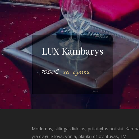
LUX Kambarys
70.00€
за сутки
Modernus, stilingas liuksas, pritaikytas poilsiui. Kamb
yra dvigulė lova, vonia, plaukų džiovintuvas, TV.