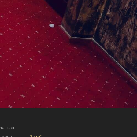
лощадь
омера:
25 m2