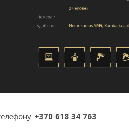
2 человек
Номера /
удобства:
Nemokamas WiFi, Kambariu apta
телефону
+370 618 34 763