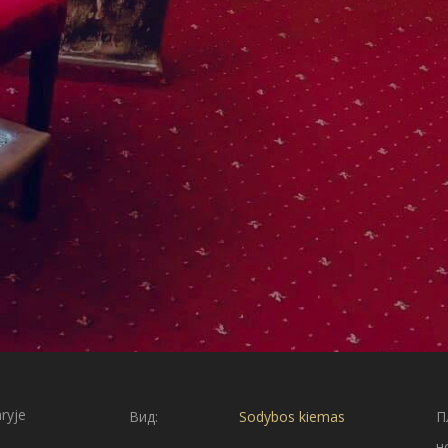
aryje
Вид:
Sodybos kiemas
П
н